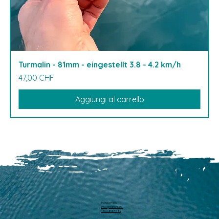
Turmalin - 81mm - eingestellt 3.8 - 4.2 km/h
Prezzo
47,00 CHF
Aggiungi al carrello
Michael Harm
info@pearllure.ch
+41 78 646 93 62