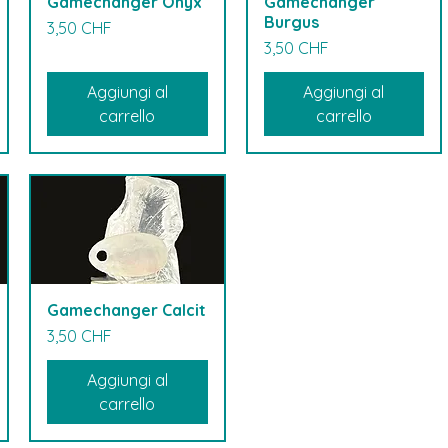
Gamechanger Onyx
Gamechanger
Burgus
Prezzo
3,50 CHF
Prezzo
3,50 CHF
Aggiungi al
Aggiungi al
carrello
carrello
Gamechanger Calcit
Prezzo
3,50 CHF
Aggiungi al
carrello