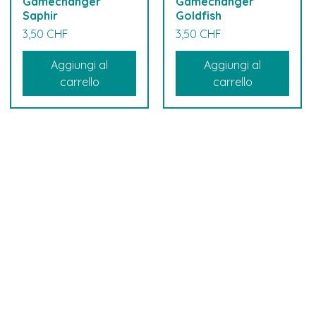
Gamechanger
Gamechanger
Saphir
Goldfish
Prezzo
Prezzo
3,50 CHF
3,50 CHF
Aggiungi al
Aggiungi al
carrello
carrello