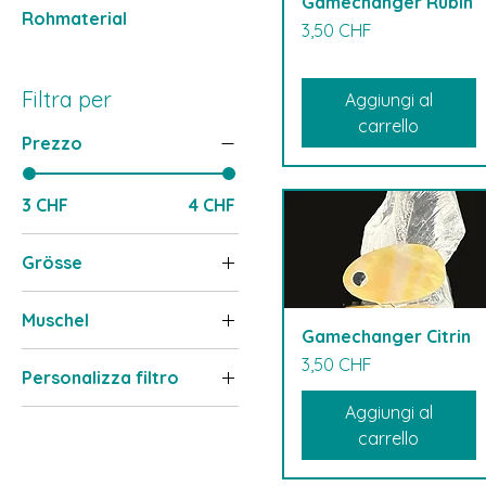
Gamechanger Rubin
Rohmaterial
Prezzo
3,50 CHF
Filtra per
Aggiungi al
carrello
Prezzo
3 CHF
4 CHF
Grösse
gross
Muschel
klein
Gamechanger Citrin
Burgus
Prezzo
3,50 CHF
Personalizza filtro
Calcit
Aggiungi al
Gamechanger
Citrin
carrello
Goldfish
Onyx