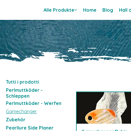
Alle Produkte
Home
Blog
Hall
Tutti i prodotti
Perlmuttköder -
Schleppen
Perlmuttköder - Werfen
Gamechanger
Zubehör
Pearllure Side Planer