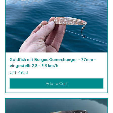
Goldfish mit Burgus Gamechanger - 77mm -
eingestellt 2.8 - 3.3 km/h
Price
CHF 49.50
Add to Cart