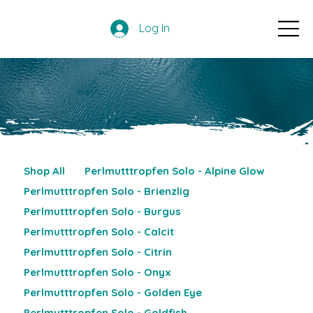
Log In
Shop All
Perlmutttropfen Solo - Alpine Glow
Perlmutttropfen Solo - Brienzlig
Perlmutttropfen Solo - Burgus
Perlmutttropfen Solo - Calcit
Perlmutttropfen Solo - Citrin
Perlmutttropfen Solo - Onyx
Perlmutttropfen Solo - Golden Eye
Perlmutttropfen Solo - Goldfish