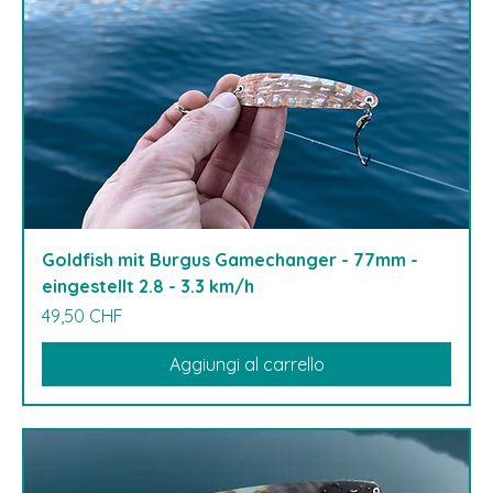
Goldfish mit Burgus Gamechanger - 77mm -
eingestellt 2.8 - 3.3 km/h
Prezzo
49,50 CHF
Aggiungi al carrello