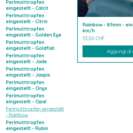
Perlmutttropfen
eingestellt - Calcit
Perlmutttropfen
eingestellt - Citrin
Rainbow - 85mm - eing
Perlmutttropfen
km/h
eingestellt - Golden Eye
Prezzo
53,00 CHF
Perlmutttropfen
eingestellt - Goldfish
Aggiungi al 
Perlmutttropfen
eingestellt - Jade
Perlmutttropfen
eingestellt - Jaspis
Perlmutttropfen
eingestellt - Onyx
Perlmutttropfen
eingestellt - Opal
Perlmutttropfen eingestellt
- Rainbow
Perlmutttropfen
eingestellt - Rubin