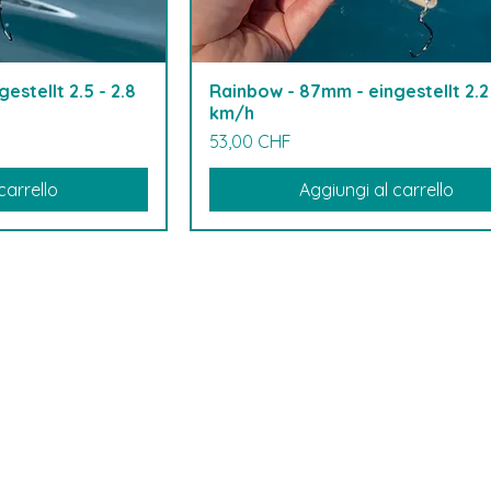
estellt 2.5 - 2.8
Rainbow - 87mm - eingestellt 2.2 
km/h
Prezzo
53,00 CHF
carrello
Aggiungi al carrello