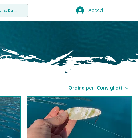
Accedi
hst Du ...
Ordina per:
Consigliati