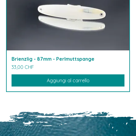
Brienzlig - 87mm - Perlmuttspange
Prezzo
33,00 CHF
Aggiungi al carrello