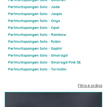
Perlmuttspangen Solo - Jade
Perlmuttspangen Solo - Jaspis
Perlmuttspangen Solo - Onyx
Perlmuttspangen Solo - Opal
Perlmuttspangen Solo - Rainbow
Perlmuttspangen Solo - Rubin
Perlmuttspangen Solo - Saphir
Perlmuttspangen Solo - Smaragd
Perlmuttspangen Solo - Smaragd Pink SE
Perlmuttspangen Solo - Turmalin
Filtra e ordina