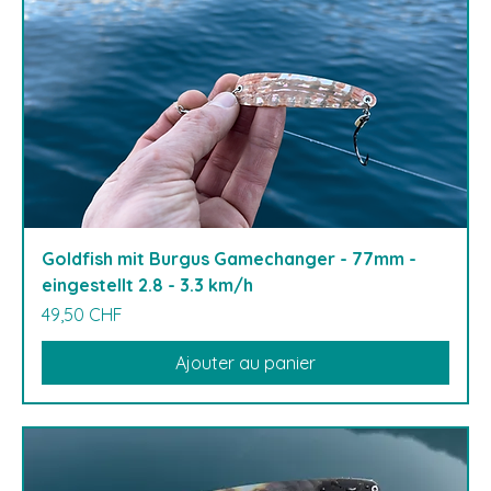
Goldfish mit Burgus Gamechanger - 77mm -
eingestellt 2.8 - 3.3 km/h
Prix
49,50 CHF
Ajouter au panier