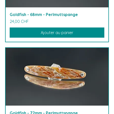
Goldfish - 68mm - Perlmuttspange
Prix
24,00 CHF
Ajouter au panier
Goldfish - 72mm - Perlmuttspange