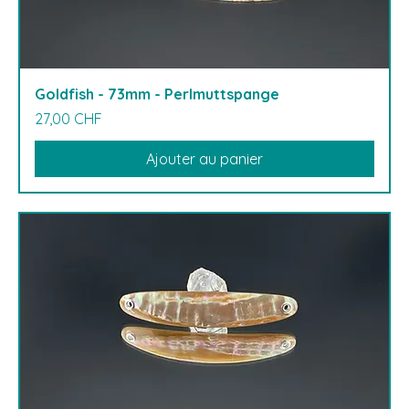
Goldfish - 73mm - Perlmuttspange
Prix
27,00 CHF
Ajouter au panier