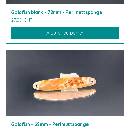
Goldfish blank - 72mm - Perlmuttspange
Prix
27,00 CHF
Ajouter au panier
Goldfish - 69mm - Perlmuttspange