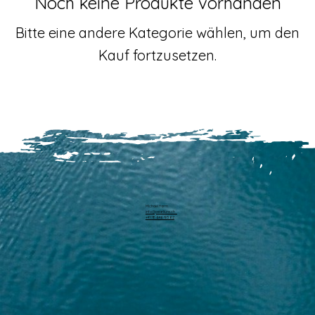
Noch keine Produkte vorhanden
Bitte eine andere Kategorie wählen, um den
Kauf fortzusetzen.
Michael Harm
info@pearllure.ch
+41 78 646 93 62