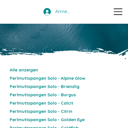
Anmelden
Alle anzeigen
Perlmuttspangen Solo - Alpine Glow
Perlmuttspangen Solo - Brienzlig
Perlmuttspangen Solo - Burgus
Perlmuttspangen Solo - Calcit
Perlmuttspangen Solo - Citrin
Perlmuttspangen Solo - Golden Eye
Perlmuttspangen Solo - Goldfish