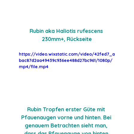
Rubin aka Haliotis rufescens 
230mm+, Rückseite
https://video.wixstatic.com/video/42fed7_a
bac87d2aa49439c936ee488d27bc961/1080p/
mp4/file.mp4
Rubin Tropfen erster Güte mit 
Pfauenaugen vorne und hinten. Bei 
genauem Betrachten sieht man, 
dass das Pfauenauge von hinten 