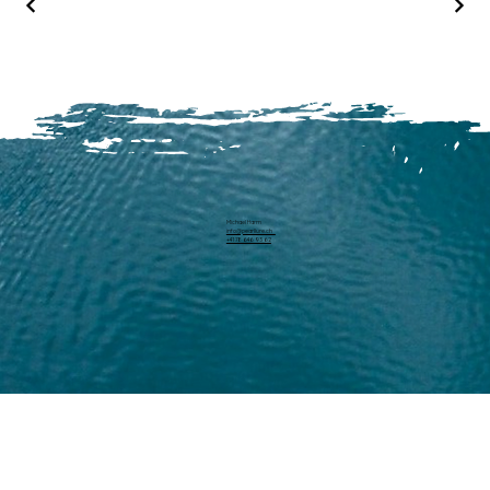
Michael Harm
info@pearllure.ch
+41 78 646 93 62