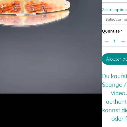
Zusatzoption
Sélectionne
Quantité
*
Ajouter a
Du kaufst
Spange / 
Video
authenti
kannst di
oder f