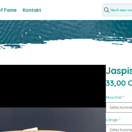
 of Fame
Kontakt
Nach was suc
Jaspi
33,00 
Muschel
*
Sélectionne
Länge
*
Sélectionne