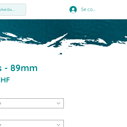
Se connecter
hst Du ...
s - 89mm
Prix
CHF
r
r