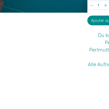
Ajouter a
Du k
P
Perlmutt
Alle Auf