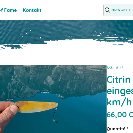
 of Fame
Kontakt
Nach was suc
SKU : 6-47
Citri
einges
km/h
66,00 
Quantité
*