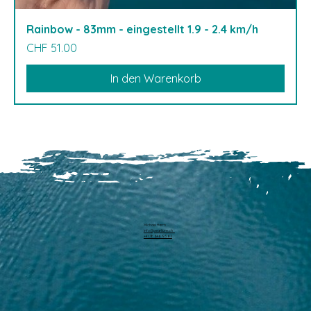
Rainbow - 83mm - eingestellt 1.9 - 2.4 km/h
Preis
CHF 51.00
In den Warenkorb
Michael Harm
info@pearllure.ch
+41 78 646 93 62