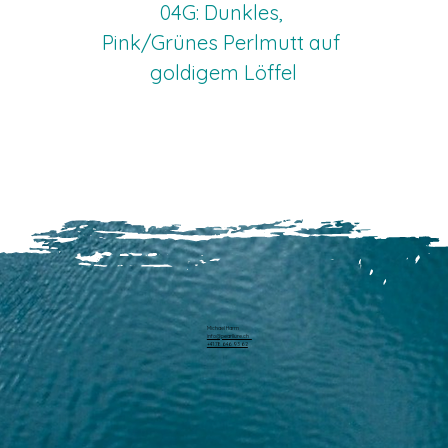
04G: Dunkles, 
Pink/Grünes Perlmutt auf 
goldigem Löffel
Michael Harm
info@pearllure.ch
+41 78 646 93 62