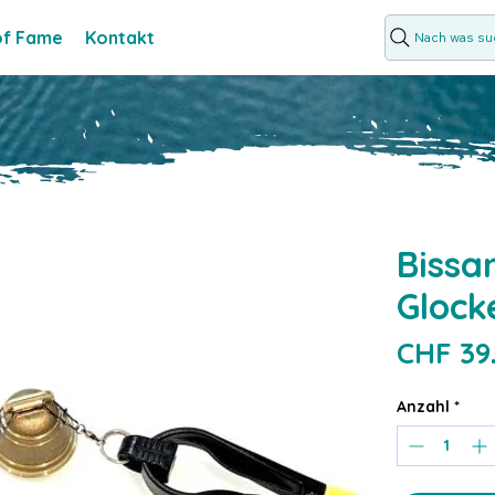
 of Fame
Kontakt
Nach was suc
Bissa
Glock
CHF 39
Anzahl
*