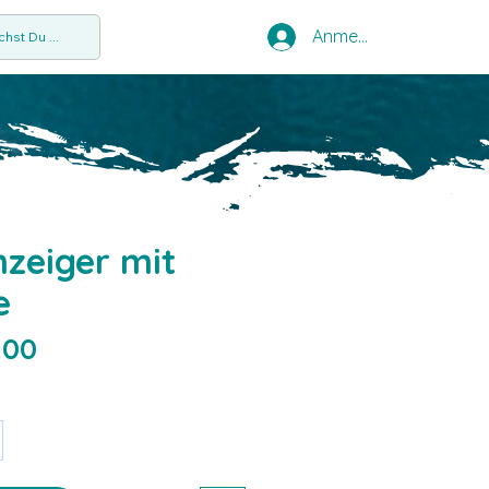
Anmelden
hst Du ...
nzeiger mit
e
Preis
.00