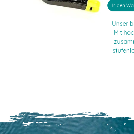
In den Wa
Unser b
Mit hoc
zusamm
stufenl