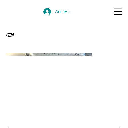
Anmelden
🐟