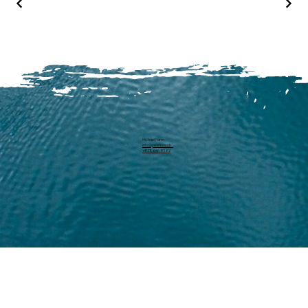
Michael Harm
info@pearllure.ch
+41 78 646 93 62