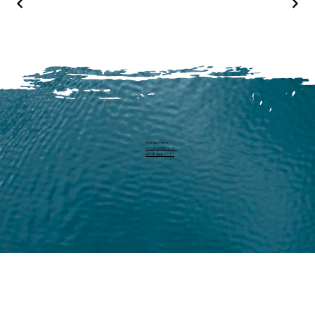
Michael Harm
info@pearllure.ch
+41 78 646 93 62