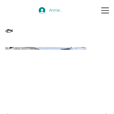
Anmelden
🐟