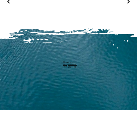
Michael Harm
info@pearllure.ch
+41 78 646 93 62