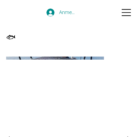
Anmelden
🐟