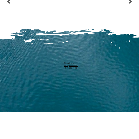
Michael Harm
info@pearllure.ch
+41 78 646 93 62