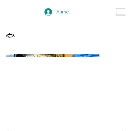
Anmelden
🐟