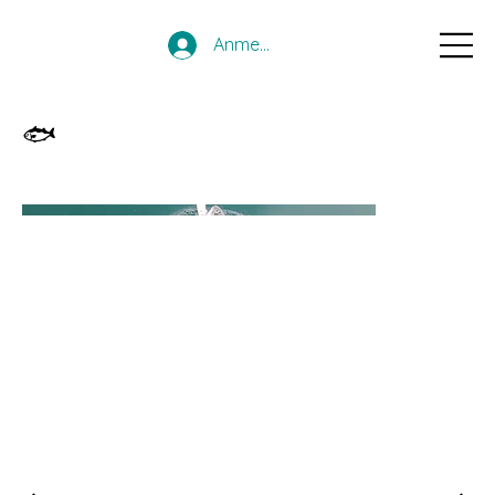
Anmelden
🐟