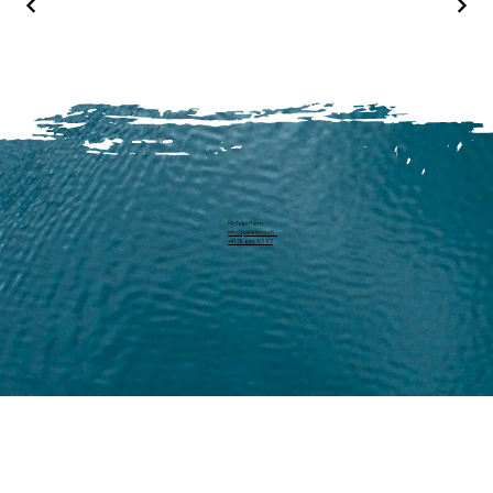
Michael Harm
info@pearllure.ch
+41 78 646 93 62