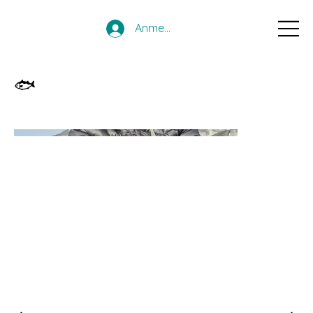
Anmelden
🐟