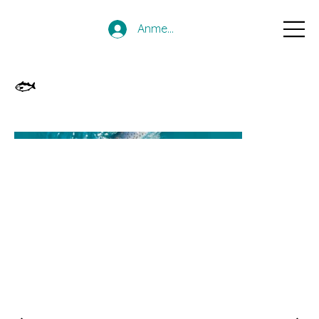
Anmelden
🐟