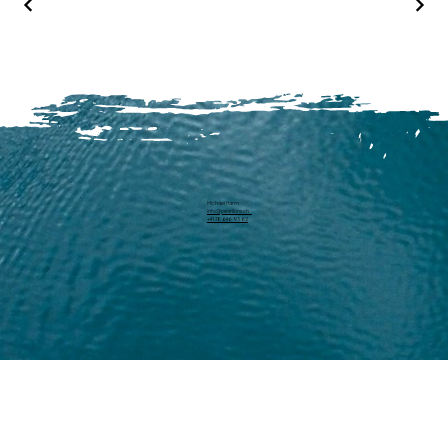
Michael Harm
info@pearllure.ch
+41 78 646 93 62