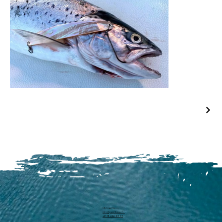
Michael Harm
info@pearllure.ch
+41 78 646 93 62