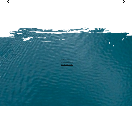
Michael Harm
info@pearllure.ch
+41 78 646 93 62