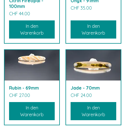
Citrin Fireopal -
Onyx - 91mm
100mm
Preis
CHF 35.00
Preis
CHF 44.00
In den
In den
Warenkorb
Warenkorb
Rubin - 69mm
Jade - 70mm
Preis
Preis
CHF 27.00
CHF 24.00
In den
In den
Warenkorb
Warenkorb