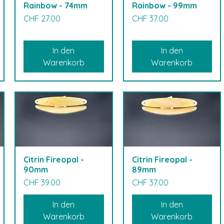
Rainbow - 74mm
Rainbow - 99mm
Preis
Preis
CHF 27.00
CHF 37.00
In den
In den
Warenkorb
Warenkorb
Citrin Fireopal -
Citrin Fireopal -
90mm
89mm
Preis
Preis
CHF 39.00
CHF 37.00
In den
In den
Warenkorb
Warenkorb