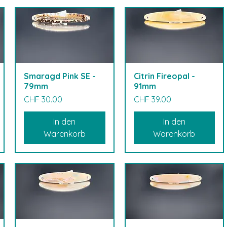
Smaragd Pink SE -
Citrin Fireopal -
79mm
91mm
Preis
Preis
CHF 30.00
CHF 39.00
In den
In den
Warenkorb
Warenkorb