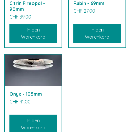
Citrin Fireopal -
Rubin - 69mm
90mm
Preis
CHF 27.00
Preis
CHF 39.00
In den
In den
Warenkorb
Warenkorb
Onyx - 105mm
Preis
CHF 41.00
In den
Warenkorb