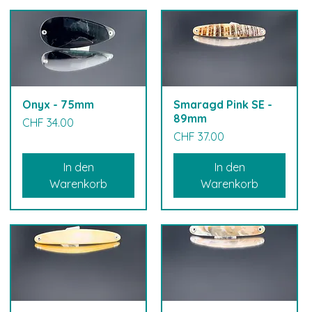
Onyx - 75mm
Smaragd Pink SE -
89mm
Preis
CHF 34.00
Preis
CHF 37.00
In den
In den
Warenkorb
Warenkorb