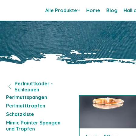
Alle Produkte
Home
Blog
Hall
Perlmuttköder -
Schleppen
Perlmuttspangen
Perlmutttropfen
Schatzkiste
Mimic Pointer Spangen
und Tropfen