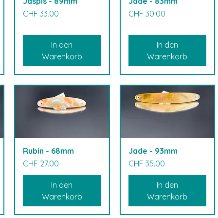
Jaspis - 89mm
Jade - 83mm
Preis
Preis
CHF 33.00
CHF 30.00
In den
In den
Warenkorb
Warenkorb
Rubin - 68mm
Jade - 93mm
Preis
Preis
CHF 27.00
CHF 35.00
In den
In den
Warenkorb
Warenkorb