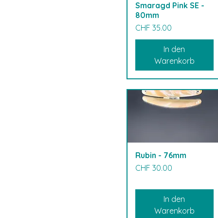
Smaragd Pink SE -
80mm
Preis
CHF 35.00
In den
Warenkorb
Rubin - 76mm
Preis
CHF 30.00
In den
Warenkorb